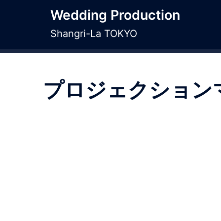
コ
Wedding Production
ン
テ
Shangri-La TOKYO
ン
ツ
へ
プロジェクション
ス
キ
ッ
プ